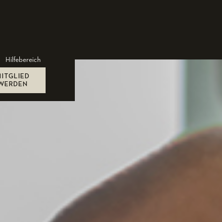
Hilfebereich
MITGLIED
WERDEN