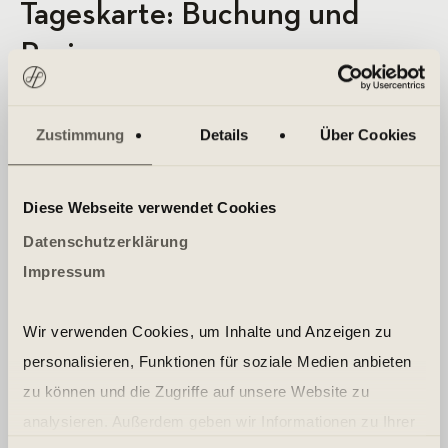
Tageskarte: Buchung und
Preise
Die Preise für eine Tageskarte in unseren Holmes
Zustimmung
Details
Über Cookies
Place Clubs, mit Ausnahme Berlin Potsdamer Platz
(44€), lauten wie folgt:
Diese Webseite verwendet Cookies
Tageskarte regulär 29,00€
Datenschutzerklärung
Tageskarte mit Member-Einladung 17,00€
Impressum
Tageskarte für Member eines anderen Holmes Place
Clubs 10,00€
Wir verwenden Cookies, um Inhalte und Anzeigen zu
personalisieren, Funktionen für soziale Medien anbieten
zu können und die Zugriffe auf unsere Website zu
analysieren. Außerdem geben wir Informationen zu Ihrer
JETZT ONLINE KAUFEN