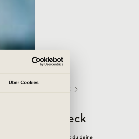
Über Cookies
PENKURSE
LES MILLS KURSE
BODYCOMBAT IN LÜBECK
ombat in Lübeck
benden Cardio-Workout kannst du deine