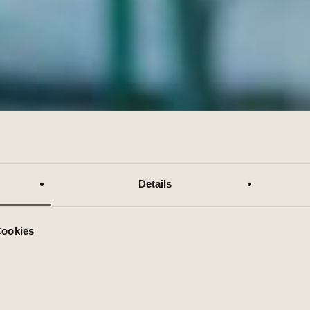
Details
HOLMES PLACE
GRUP
BODYCOMBAT KURSE
Cookies
Bodyc
In diesem schweißtrei