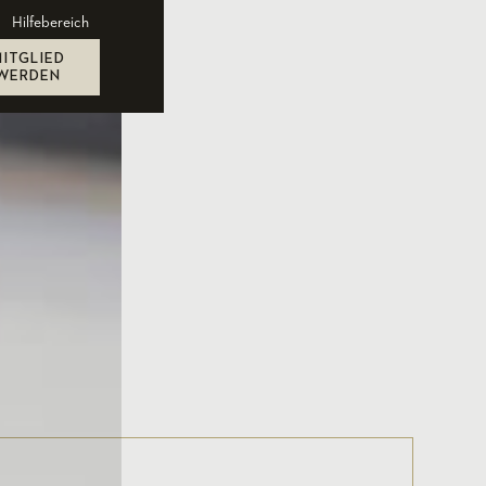
Hilfebereich
MITGLIED
WERDEN