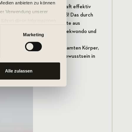
 Medien anbieten zu können
 Beweglichkeit und Schnellkraft effektiv
hrer Verwendung unserer
bei garantiert eine Menge Spaß! Das durch
 führen diese Informationen
rte Workout kombiniert Elemente aus
ie im Rahmen Ihrer Nutzung
ortarten wie zum Beispiel Taekwondo und
Marketing
und fügt dich zu dynamischen
ammen. Trainiere deinen gesamten Körper,
ng und steigere dein Selbstbewusstsein in
rsen in Lübeck.
Alle zulassen