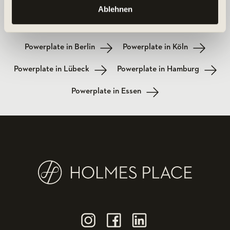
Ihr Kurs in anderen Städten
Ablehnen
Powerplate in Berlin
Powerplate in Köln
Powerplate in Lübeck
Powerplate in Hamburg
Powerplate in Essen