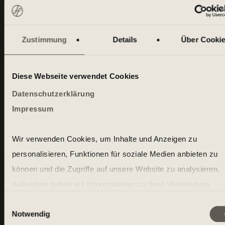
love the results.
Zustimmung
Details
Über Cooki
MY HOMECLUB
Diese Webseite verwendet Cookies
Datenschutzerklärung
Impressum
Wir verwenden Cookies, um Inhalte und Anzeigen zu
personalisieren, Funktionen für soziale Medien anbieten zu
können und die Zugriffe auf unsere Website zu analysieren.
Außerdem geben wir Informationen zu Ihrer Verwendung
Berlin Gendarmenmarkt
unserer Website an unsere Partner für soziale Medien, Wer
Einwilligungsauswahl
Friedrichstr. 68 – Eingang Anton-
Notwendig
und Analysen weiter. Unsere Partner führen diese Informatio
Wilhelm-Amo Straße