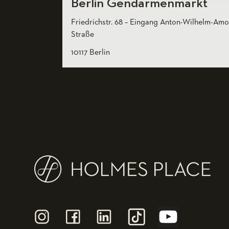
Berlin Gendarmenmarkt
Friedrichstr. 68 – Eingang Anton-Wilhelm-Amo
Straße
10117 Berlin