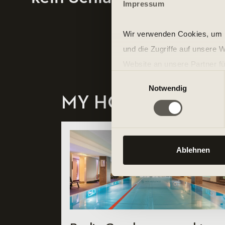
Impressum
Wir verwenden Cookies, um I
und die Zugriffe auf unsere 
Website an unsere Partner fü
Einwilligungsauswahl
möglicherweise mit weiteren
Notwendig
der Dienste gesammelt habe
MY HOMECLUB
Ablehnen