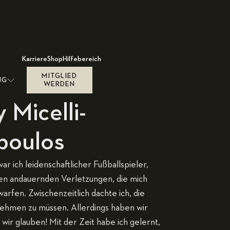
Karriere
Shop
Hilfebereich
MITGLIED
NG
WERDEN
 Micelli-
poulos
ar ich leidenschaftlicher Fußballspieler,
en andauernden Verletzungen, die mich
rfen. Zwischenzeitlich dachte ich, die
ehmen zu müssen. Allerdings haben wir
s wir glauben! Mit der Zeit habe ich gelernt,