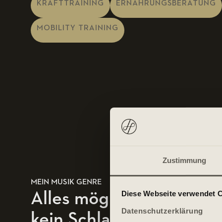
KRAFTTRAINING
ERNÄHRUNGSBERATUNG
MOBILITY TRAINING
Zustimmung
MEIN MUSIK GENRE
Alles mögliche, bitte nu
Diese Webseite verwendet 
Datenschutzerklärung
kein Schlager