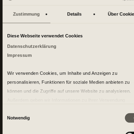
Zustimmung
Details
Über Cooki
MY HOMECLUB
Diese Webseite verwendet Cookies
Datenschutzerklärung
Impressum
Wir verwenden Cookies, um Inhalte und Anzeigen zu
personalisieren, Funktionen für soziale Medien anbieten zu
können und die Zugriffe auf unsere Website zu analysieren.
Außerdem geben wir Informationen zu Ihrer Verwendung
Düsseldorf Am Seestern
unserer Website an unsere Partner für soziale Medien, Wer
Einwilligungsauswahl
Oberlöricker Straße 3
Notwendig
und Analysen weiter. Unsere Partner führen diese Informatio
40547 Düsseldorf
möglicherweise mit weiteren Daten zusammen, die Sie ihne