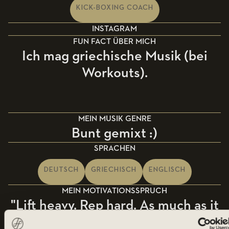
KICK-BOXING COACH
INSTAGRAM
FUN FACT ÜBER MICH
Ich mag griechische Musik (bei
Workouts).
MEIN MUSIK GENRE
Bunt gemixt :)
SPRACHEN
DEUTSCH
GRIECHISCH
ENGLISCH
MEIN MOTIVATIONSSPRUCH
"Lift heavy. Rep hard. As much as it
takes, as heavy as you can."