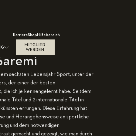
Karriere
Shop
Hilfebereich
MITGLIED
NG
WERDEN
Saremi
inem sechsten Lebensjahr Sport, unter der
rs, der einer der besten
, die ich je kennengelernt habe. Seitdem
nale Titel und 2 internationale Titel in
ünsten errungen. Diese Erfahrung hat
se und Herangehensweise an sportliche
hrung und dem notwendigen
aut gemacht und gezeigt, wie man durch