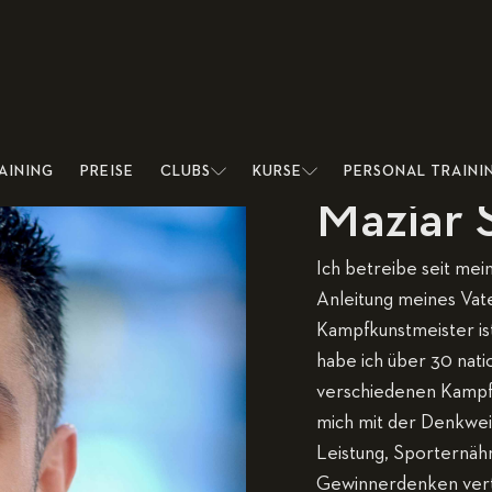
AINING
PREISE
CLUBS
KURSE
PERSONAL TRAINI
Maziar 
Ich betreibe seit me
Anleitung meines Vate
Kampfkunstmeister ist
habe ich über 30 natio
verschiedenen Kampfk
mich mit der Denkwei
Leistung, Sporternä
Gewinnerdenken vertr