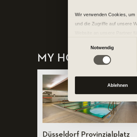
Wir verwenden Cookies, um I
und die Zugriffe auf unsere 
Website an unsere Partner fü
Einwilligungsauswahl
möglicherweise mit weiteren
Notwendig
der Dienste gesammelt habe
MY HOMECLUB
Ablehnen
Düsseldorf Provinzialplatz