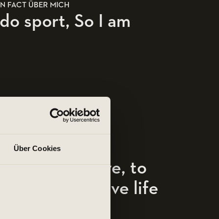
N FACT ÜBER MICH
 do sport, So I am
Über Cookies
IN MOTIVATIONSSPRUCH
o learn is to live, to
ducate is to give life