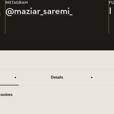
INSTAGRAM
FU
@maziar_saremi_
I
Details
SPRACHEN
ME
t
T
ENGLISCH
PERSISCH
Cookies
e