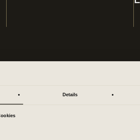
SPRACHEN
ME
E
Details
DEUTSCH
GRIECHISCH
ENGLISCH
g
Cookies
i
R