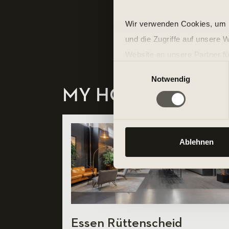
Wir verwenden Cookies, um I
und die Zugriffe auf unsere 
Website an unsere Partner fü
Einwilligungsauswahl
möglicherweise mit weiteren
Notwendig
der Dienste gesammelt habe
MY HOMECLUB
Ablehnen
Essen Rüttenscheid