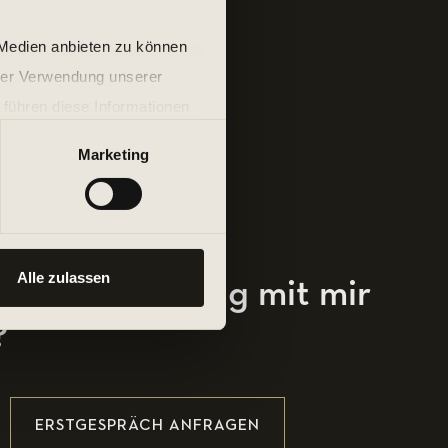
 Medien anbieten zu können
hrer Verwendung unserer
 führen diese Informationen
ie im Rahmen Ihrer Nutzung
Marketing
Alle zulassen
ersonal Training mit mir
?
ERSTGESPRÄCH ANFRAGEN