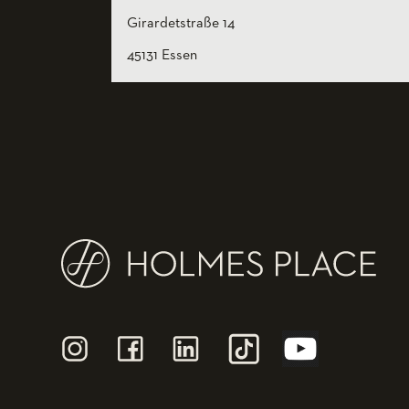
Girardetstraße 14
45131 Essen