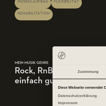
MUSKELAUFBAU
FLEXIBILITÄT
REHABILITATION
MEIN MUSIK GENRE
Rock, RnB, Soul, Jazz -
Zustimmung
einfach gute Musik!
Diese Webseite verwendet 
Datenschutzerklärung
Impressum