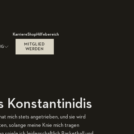
Karriere
Shop
Hilfebereich
MITGLIED
NG
WERDEN
s Konstantinidis
at mich stets angetrieben, und sie wird
ten, solange meine Knie mich tragen
 spiele ich leidenschaftlich Basketball und