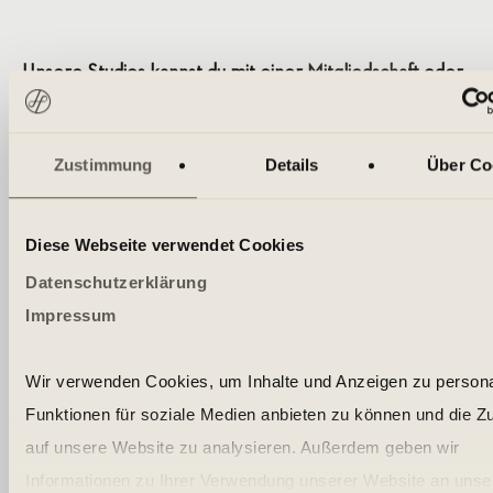
Unsere Studios kannst du mit einer
Mitgliedschaft
oder
einer
Tageskarte
besuchen.
Zustimmung
Details
Über Co
KOSTENLOSEN PROBETAG BUCHEN!
Diese Webseite verwendet Cookies
Datenschutzerklärung
Impressum
HOLMES PLACE SERVICES
Wir verwenden Cookies, um Inhalte und Anzeigen zu persona
Schwimmen
Funktionen für soziale Medien anbieten zu können und die Zu
auf unsere Website zu analysieren. Außerdem geben wir
Wählen Sie hier Ihre Stadt und den Holmes Place
Informationen zu Ihrer Verwendung unserer Website an unse
Club, in dem Sie Ihre Mitgliedschaft abschließen