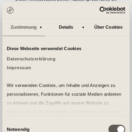
KÖLN
ESSEN
Zustimmung
Details
Über Cookies
Diese Webseite verwendet Cookies
Datenschutzerklärung
Impressum
GRUPPENKURSE BEI HOLMES PLACE
Wir verwenden Cookies, um Inhalte und Anzeigen zu
personalisieren, Funktionen für soziale Medien anbieten
Weitere Kurse aus dieser
zu können und die Zugriffe auf unsere Website zu
Kategorie
analysieren. Außerdem geben wir Informationen zu Ihrer
Verwendung unserer Website an unsere Partner für
Einwilligungsauswahl
Notwendig
soziale Medien, Werbung und Analysen weiter. Unsere