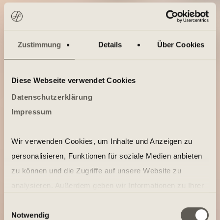
Zustimmung
Details
Über Cookies
Diese Webseite verwendet Cookies
Datenschutzerklärung
Impressum
Wir verwenden Cookies, um Inhalte und Anzeigen zu
personalisieren, Funktionen für soziale Medien anbieten
zu können und die Zugriffe auf unsere Website zu
analysieren. Außerdem geben wir Informationen zu Ihrer
Verwendung unserer Website an unsere Partner für
Einwilligungsauswahl
Notwendig
soziale Medien, Werbung und Analysen weiter. Unsere