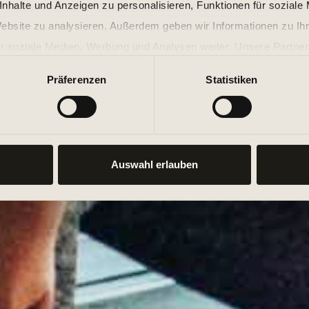
nhalte und Anzeigen zu personalisieren, Funktionen für soziale
Ein Cardioworkout der 
Website zu analysieren. Außerdem geben wir Informationen zu I
Dance Kursen, denn ob 
r soziale Medien, Werbung und Analysen weiter. Unsere Partner
viele Kalorien. Die Kom
 Daten zusammen, die Sie ihnen bereitgestellt haben oder die s
Präferenzen
Statistiken
Tanzschritten wird auch
n.
abzunehmen oder einfac
Auswahl erlauben