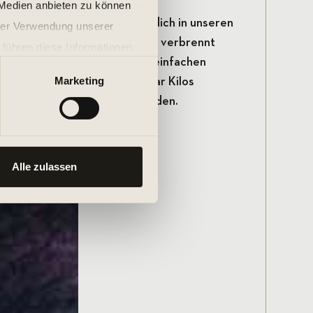
 Medien anbieten zu können
etwas anderen Art erwartet dich in unseren
hrer Verwendung unserer
man glaubt oder nicht Tanzen verbrennt
 führen diese Informationen
bination aus guter Musik und einfachen
ie im Rahmen Ihrer Nutzung
Marketing
 dich dazu motivieren, ein paar Kilos
h nur Freude an Sport zu finden.
Alle zulassen