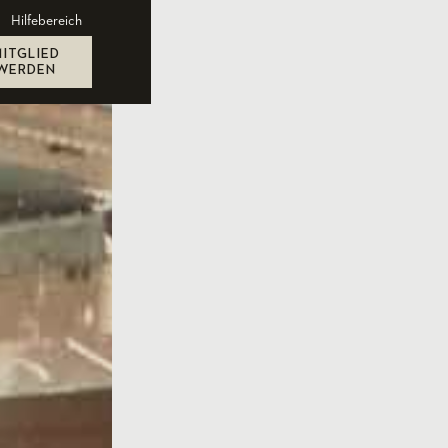
Hilfebereich
MITGLIED
WERDEN