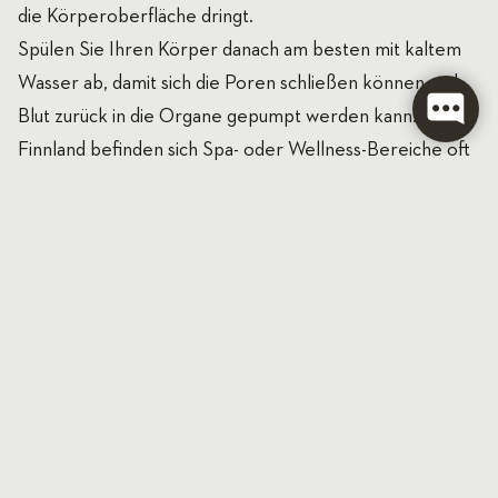
die Körperoberfläche dringt.
Spülen Sie Ihren Körper danach am besten mit kaltem
Wasser ab, damit sich die Poren schließen können und
Blut zurück in die Organe gepumpt werden kann. In
Finnland befinden sich Spa- oder Wellness-Bereiche oft
in der Nähe von Seen. Perfekt, um sich im kalten
Wasser nach einer Tiefenreinigung im Sommer zu
erfrischen.
3. Schränken Sie die
Zeit im Spa ein
Die
optimale Zeit für die Benutzung
von Sauna,
Dampfbad oder Whirlpool beträgt ungefähr 15 bis
20