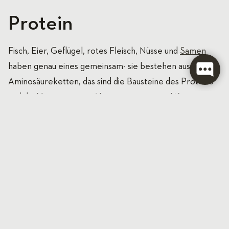
Protein
Fisch, Eier, Geflügel, rotes Fleisch, Nüsse und
Samen
haben genau eines gemeinsam- sie bestehen aus
Aminosäureketten, das sind die Bausteine des Proteins
und die Vorgänger von Neurotransmittern. Wenn wir
Eiweiß zu uns nehmen, dann helfen wir dem Körper den
Blutzucker zu kontrollieren und senken die
Auswirkungen von Angststörungen oder Depressionen,
die durch hohen Blutzucker verursacht wurden. Zur
gleichen Zeit setzt der Verzehr von Proteinen das
Glückshormon Serotonin frei und verbessert damit
unseren Schlaf und unsere Stimmung und verhindert,
dass wir zu viel essen. Eiweiß erhöht dank der